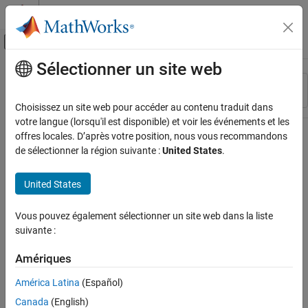
Passer au contenu
Centre d’aide MATLAB
Activer/désactiver l'affichage du menu d
Sélectionner un site web
Contenu principal
Ressource
Trier par
Source
Choisissez un site web pour accéder au contenu traduit dans
votre langue (lorsqu'il est disponible) et voir les événements et les
Statut
offres locales. D’après votre position, nous vous recommandons
de sélectionner la région suivante :
United States
.
United States
Vous pouvez également sélectionner un site web dans la liste
suivante :
Amériques
América Latina
(Español)
Canada
(English)