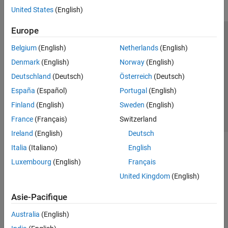
United States
(English)
Europe
Trust Center
Marques déposées
Politique de confidentialité
Belgium
(English)
Netherlands
(English)
Lutte anti-piratage
Statut des applications
Contacts locaux
Denmark
(English)
Norway
(English)
© 1994-2026 The MathWorks, Inc.
Deutschland
(Deutsch)
Österreich
(Deutsch)
España
(Español)
Portugal
(English)
Sélectionner 
France
Finland
(English)
Sweden
(English)
France
(Français)
Switzerland
Ireland
(English)
Deutsch
Italia
(Italiano)
English
Luxembourg
(English)
Français
United Kingdom
(English)
Asie-Pacifique
Australia
(English)