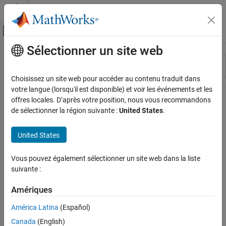
Passer au contenu
Centre d’aide MATLAB
Activer/désactiver l'affichage du menu d
Sélectionner un site web
Contenu principal
Ressource
Trier par
Source
Choisissez un site web pour accéder au contenu traduit dans
votre langue (lorsqu'il est disponible) et voir les événements et les
Statut
offres locales. D’après votre position, nous vous recommandons
de sélectionner la région suivante :
United States
.
United States
Vous pouvez également sélectionner un site web dans la liste
suivante :
Amériques
América Latina
(Español)
Canada
(English)