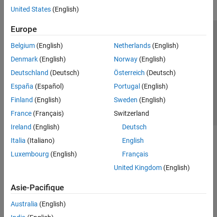
United States
(English)
Europe
Trust Center
Marques déposées
Politique de confidentialité
Belgium
(English)
Netherlands
(English)
Lutte anti-piratage
Statut des applications
Contacts locaux
Denmark
(English)
Norway
(English)
© 1994-2026 The MathWorks, Inc.
Deutschland
(Deutsch)
Österreich
(Deutsch)
España
(Español)
Portugal
(English)
Sélectionner 
France
Finland
(English)
Sweden
(English)
France
(Français)
Switzerland
Ireland
(English)
Deutsch
Italia
(Italiano)
English
Luxembourg
(English)
Français
United Kingdom
(English)
Asie-Pacifique
Australia
(English)