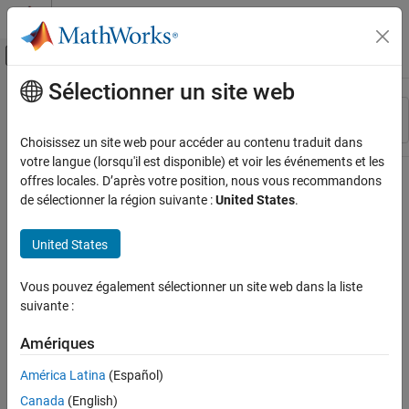
Passer au contenu
Centre d’aide MATLAB
Activer/désactiver l'affichage du menu d
Sélectionner un site web
Contenu principal
Ressource
Trier par
Source
Choisissez un site web pour accéder au contenu traduit dans
votre langue (lorsqu'il est disponible) et voir les événements et les
Statut
offres locales. D’après votre position, nous vous recommandons
de sélectionner la région suivante :
United States
.
United States
Vous pouvez également sélectionner un site web dans la liste
suivante :
Amériques
América Latina
(Español)
Canada
(English)