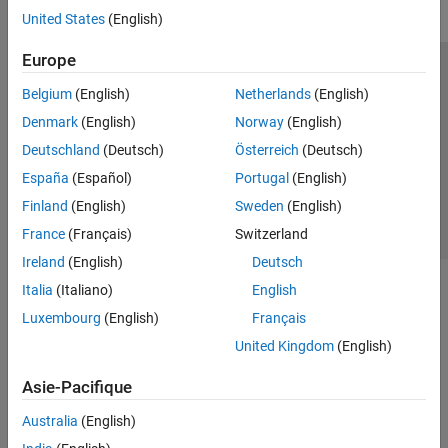
United States
(English)
Europe
Trust Center
Marques déposées
Politique de confidentialité
Belgium
(English)
Netherlands
(English)
Lutte anti-piratage
Statut des applications
Contacts locaux
Denmark
(English)
Norway
(English)
© 1994-2026 The MathWorks, Inc.
Deutschland
(Deutsch)
Österreich
(Deutsch)
España
(Español)
Portugal
(English)
Sélectionner 
France
Finland
(English)
Sweden
(English)
France
(Français)
Switzerland
Ireland
(English)
Deutsch
Italia
(Italiano)
English
Luxembourg
(English)
Français
United Kingdom
(English)
Asie-Pacifique
Australia
(English)