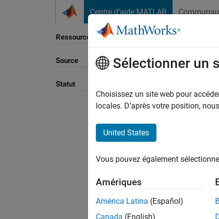
Passer au contenu
Centre d’aide MATLAB
Communau
Ressource
Sélectionner un 
Source
Trier p
Statut
Choisissez un site web pour accéder 
locales. D’après votre position, no
United States
Vous pouvez également sélectionner 
Amériques
América Latina
(Español)
Canada
(English)