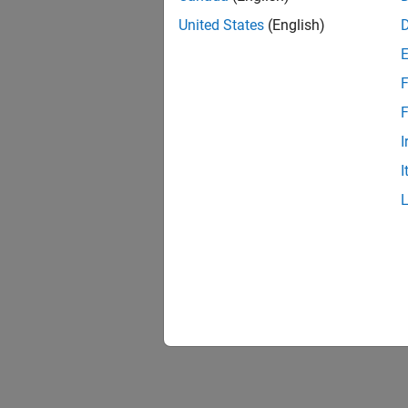
United States
(English)
F
F
I
I