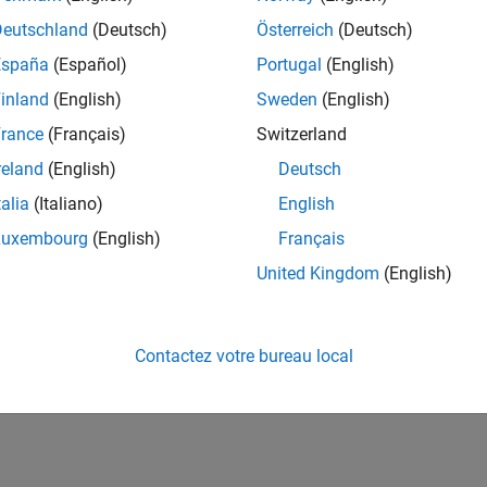
Deutschland
(Deutsch)
Österreich
(Deutsch)
España
(Español)
Portugal
(English)
inland
(English)
Sweden
(English)
rance
(Français)
Switzerland
reland
(English)
Deutsch
talia
(Italiano)
English
Luxembourg
(English)
Français
United Kingdom
(English)
Contactez votre bureau local