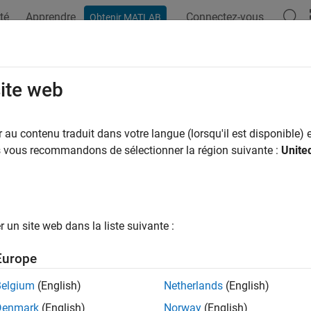
té
Apprendre
Connectez-vous
Obtenir MATLAB
site web
ar
au contenu traduit dans votre langue (lorsqu'il est disponible) e
us vous recommandons de sélectionner la région suivante :
Unite
un site web dans la liste suivante :
Europe
Belgium
(English)
Netherlands
(English)
Denmark
(English)
Norway
(English)