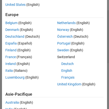
United States
(English)
Europe
Trust Center
Marques déposées
Politique de confidentialité
Belgium
(English)
Netherlands
(English)
Lutte anti-piratage
Statut des applications
Contacts locaux
Denmark
(English)
Norway
(English)
© 1994-2026 The MathWorks, Inc.
Deutschland
(Deutsch)
Österreich
(Deutsch)
España
(Español)
Portugal
(English)
Sélectionner 
France
Finland
(English)
Sweden
(English)
France
(Français)
Switzerland
Ireland
(English)
Deutsch
Italia
(Italiano)
English
Luxembourg
(English)
Français
United Kingdom
(English)
Asie-Pacifique
Australia
(English)