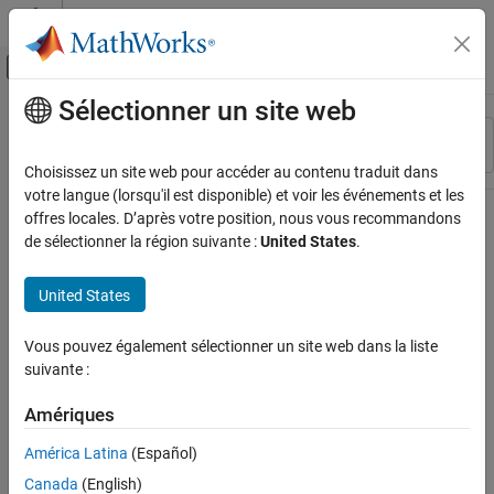
Passer au contenu
Centre d’aide MATLAB
Activer/désactiver l'affichage du menu d
Sélectionner un site web
Contenu principal
Ressource
Trier par
Source
Choisissez un site web pour accéder au contenu traduit dans
votre langue (lorsqu'il est disponible) et voir les événements et les
Statut
offres locales. D’après votre position, nous vous recommandons
de sélectionner la région suivante :
United States
.
United States
Vous pouvez également sélectionner un site web dans la liste
suivante :
Amériques
América Latina
(Español)
Canada
(English)