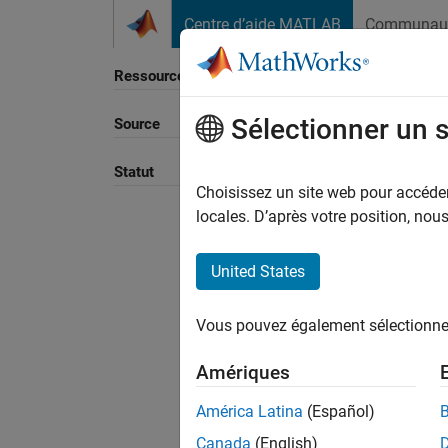
Passer au contenu
Centre d’aide MATLAB
Communau
Ressource
Sélectionner un 
Source
Trier p
Statut
Choisissez un site web pour accéder 
locales. D’après votre position, no
United States
Vous pouvez également sélectionner 
Amériques
América Latina
(Español)
Canada
(English)