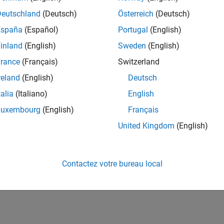
Deutschland
(Deutsch)
Österreich
(Deutsch)
España
(Español)
Portugal
(English)
inland
(English)
Sweden
(English)
rance
(Français)
Switzerland
reland
(English)
Deutsch
talia
(Italiano)
English
Luxembourg
(English)
Français
United Kingdom
(English)
Contactez votre bureau local