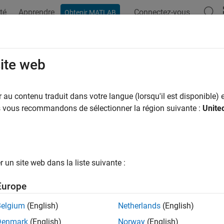
té
Apprendre
Connectez-vous
Obtenir MATLAB
site web
ar
au contenu traduit dans votre langue (lorsqu'il est disponible) e
us vous recommandons de sélectionner la région suivante :
Unite
un site web dans la liste suivante :
Europe
Belgium
(English)
Netherlands
(English)
Denmark
(English)
Norway
(English)