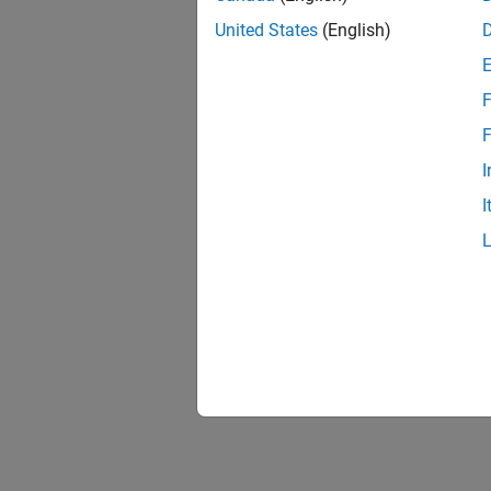
United States
(English)
F
F
I
I