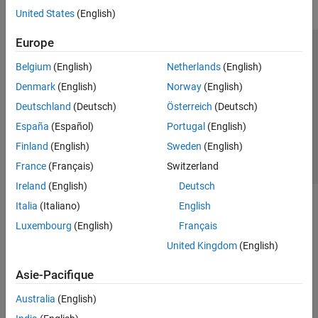
United States
(English)
Europe
Trust Center
Marques déposées
Politique de confidentialité
Belgium
(English)
Netherlands
(English)
Lutte anti-piratage
Statut des applications
Contacts locaux
Denmark
(English)
Norway
(English)
© 1994-2026 The MathWorks, Inc.
Deutschland
(Deutsch)
Österreich
(Deutsch)
España
(Español)
Portugal
(English)
Sélectionner 
France
Finland
(English)
Sweden
(English)
France
(Français)
Switzerland
Ireland
(English)
Deutsch
Italia
(Italiano)
English
Luxembourg
(English)
Français
United Kingdom
(English)
Asie-Pacifique
Australia
(English)