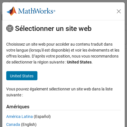
Passer au contenu
Centre d’aide MATLAB
Activer/désactiver l'affichage du menu d
Sélectionner un site web
Contenu principal
Ressource
Trier par
Source
Choisissez un site web pour accéder au contenu traduit dans
votre langue (lorsqu'il est disponible) et voir les événements et les
Statut
offres locales. D’après votre position, nous vous recommandons
de sélectionner la région suivante :
United States
.
United States
Vous pouvez également sélectionner un site web dans la liste
suivante :
Amériques
América Latina
(Español)
Canada
(English)