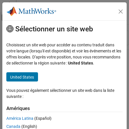
Passer au contenu
Centre d’aide MATLAB
Activer/désactiver l'affichage du menu d
Sélectionner un site web
Contenu principal
Ressource
Trier par
Source
Choisissez un site web pour accéder au contenu traduit dans
votre langue (lorsqu'il est disponible) et voir les événements et les
Statut
offres locales. D’après votre position, nous vous recommandons
de sélectionner la région suivante :
United States
.
United States
Vous pouvez également sélectionner un site web dans la liste
suivante :
Amériques
América Latina
(Español)
Canada
(English)