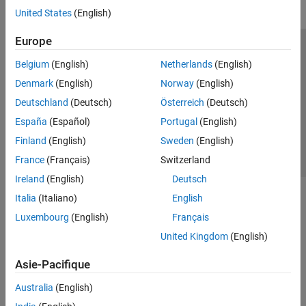
United States
(English)
Europe
Trust Center
Marques déposées
Politique de confidentialité
Belgium
(English)
Netherlands
(English)
Lutte anti-piratage
Statut des applications
Contacts locaux
Denmark
(English)
Norway
(English)
© 1994-2026 The MathWorks, Inc.
Deutschland
(Deutsch)
Österreich
(Deutsch)
España
(Español)
Portugal
(English)
Sélectionner 
France
Finland
(English)
Sweden
(English)
France
(Français)
Switzerland
Ireland
(English)
Deutsch
Italia
(Italiano)
English
Luxembourg
(English)
Français
United Kingdom
(English)
Asie-Pacifique
Australia
(English)