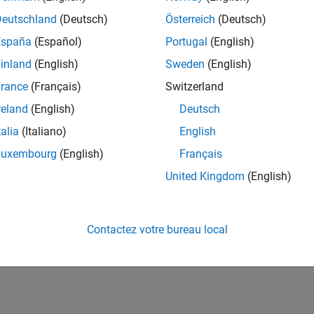
Deutschland
(Deutsch)
Österreich
(Deutsch)
España
(Español)
Portugal
(English)
inland
(English)
Sweden
(English)
rance
(Français)
Switzerland
reland
(English)
Deutsch
talia
(Italiano)
English
Luxembourg
(English)
Français
United Kingdom
(English)
Contactez votre bureau local