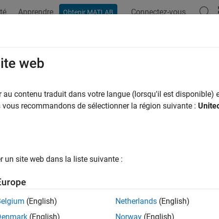
té
Apprendre
Connectez-vous
Obtenir MATLAB
site web
ar
au contenu traduit dans votre langue (lorsqu'il est disponible) e
us vous recommandons de sélectionner la région suivante :
Unite
un site web dans la liste suivante :
Europe
Belgium
(English)
Netherlands
(English)
Denmark
(English)
Norway
(English)