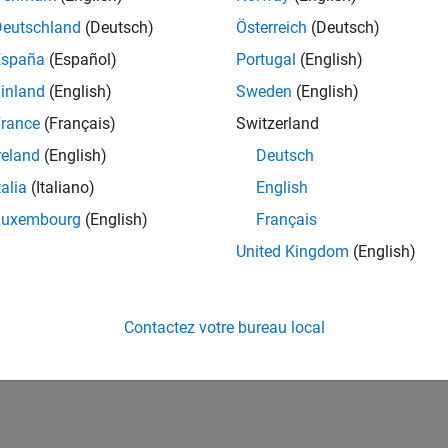
Deutschland
(Deutsch)
Österreich
(Deutsch)
España
(Español)
Portugal
(English)
inland
(English)
Sweden
(English)
rance
(Français)
Switzerland
reland
(English)
Deutsch
talia
(Italiano)
English
Luxembourg
(English)
Français
United Kingdom
(English)
Contactez votre bureau local