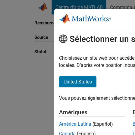
Passer au contenu
Centre d’aide MATLAB
Communau
Ressource
Sélectionner un 
Source
Trier p
Statut
Choisissez un site web pour accéder 
locales. D’après votre position, no
United States
Vous pouvez également sélectionner 
Amériques
América Latina
(Español)
Canada
(English)