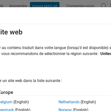
té
Apprendre
Connectez-vous
Obtenir MATLAB
site web
ar
au contenu traduit dans votre langue (lorsqu'il est disponible) e
us vous recommandons de sélectionner la région suivante :
Unite
un site web dans la liste suivante :
Europe
Belgium
(English)
Netherlands
(English)
Denmark
(English)
Norway
(English)