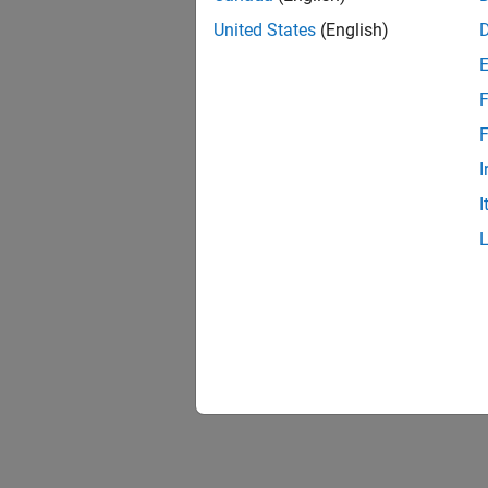
United States
(English)
F
F
I
I