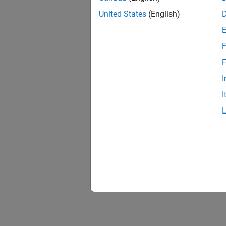
United States
(English)
F
F
I
I