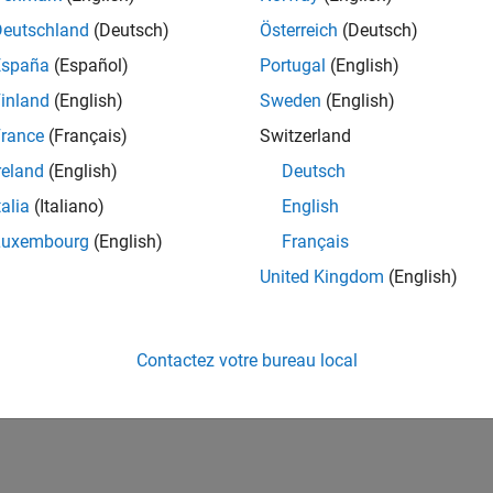
Deutschland
(Deutsch)
Österreich
(Deutsch)
España
(Español)
Portugal
(English)
inland
(English)
Sweden
(English)
rance
(Français)
Switzerland
reland
(English)
Deutsch
talia
(Italiano)
English
Luxembourg
(English)
Français
United Kingdom
(English)
Contactez votre bureau local