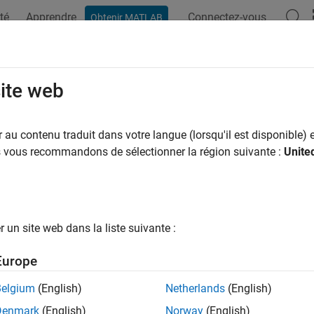
té
Apprendre
Connectez-vous
Obtenir MATLAB
site web
ar
au contenu traduit dans votre langue (lorsqu'il est disponible) e
us vous recommandons de sélectionner la région suivante :
Unite
un site web dans la liste suivante :
Europe
Belgium
(English)
Netherlands
(English)
Denmark
(English)
Norway
(English)