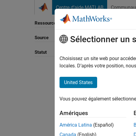
Passer au contenu
Centre d’aide MATLAB
Communau
Ressource
Sélectionner un 
Source
Trier p
Statut
Choisissez un site web pour accéder 
locales. D’après votre position, no
United States
Vous pouvez également sélectionner 
Amériques
América Latina
(Español)
Canada
(English)