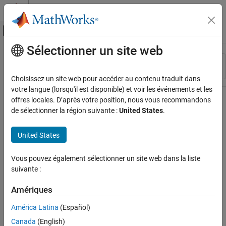
Passer au contenu
Centre d’aide MATLAB
Activer/désactiver l'affichage du menu d
Sélectionner un site web
Contenu principal
Ressource
Trier par
Source
Choisissez un site web pour accéder au contenu traduit dans
votre langue (lorsqu'il est disponible) et voir les événements et les
Statut
offres locales. D’après votre position, nous vous recommandons
de sélectionner la région suivante :
United States
.
United States
Vous pouvez également sélectionner un site web dans la liste
suivante :
Amériques
América Latina
(Español)
Canada
(English)