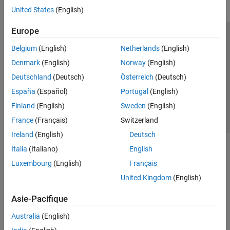
United States
(English)
Europe
Trust Center
Marques déposées
Politique de confidentialité
Belgium
(English)
Netherlands
(English)
Lutte anti-piratage
Statut des applications
Contacts locaux
Denmark
(English)
Norway
(English)
© 1994-2026 The MathWorks, Inc.
Deutschland
(Deutsch)
Österreich
(Deutsch)
España
(Español)
Portugal
(English)
Sélectionner 
France
Finland
(English)
Sweden
(English)
France
(Français)
Switzerland
Ireland
(English)
Deutsch
Italia
(Italiano)
English
Luxembourg
(English)
Français
United Kingdom
(English)
Asie-Pacifique
Australia
(English)