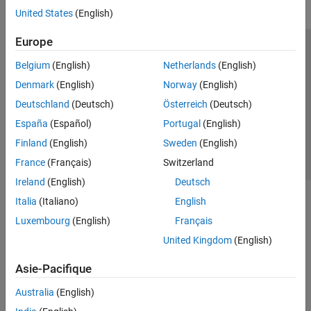
United States
(English)
Europe
Trust Center
Marques déposées
Politique de confidentialité
Belgium
(English)
Netherlands
(English)
Lutte anti-piratage
Statut des applications
Contacts locaux
Denmark
(English)
Norway
(English)
© 1994-2026 The MathWorks, Inc.
Deutschland
(Deutsch)
Österreich
(Deutsch)
España
(Español)
Portugal
(English)
Sélectionner 
France
Finland
(English)
Sweden
(English)
France
(Français)
Switzerland
Ireland
(English)
Deutsch
Italia
(Italiano)
English
Luxembourg
(English)
Français
United Kingdom
(English)
Asie-Pacifique
Australia
(English)