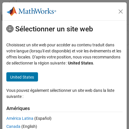
Passer au contenu
Centre d’aide MATLAB
Activer/désactiver l'affichage du menu d
Sélectionner un site web
Contenu principal
Ressource
Trier par
Source
Choisissez un site web pour accéder au contenu traduit dans
votre langue (lorsqu'il est disponible) et voir les événements et les
Statut
offres locales. D’après votre position, nous vous recommandons
de sélectionner la région suivante :
United States
.
United States
Vous pouvez également sélectionner un site web dans la liste
suivante :
Amériques
América Latina
(Español)
Canada
(English)