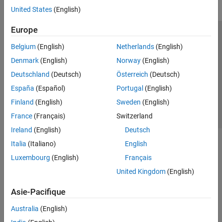
United States
(English)
Europe
Trust Center
Marques déposées
Politique de confidentialité
Belgium
(English)
Netherlands
(English)
Lutte anti-piratage
Statut des applications
Contacts locaux
Denmark
(English)
Norway
(English)
© 1994-2026 The MathWorks, Inc.
Deutschland
(Deutsch)
Österreich
(Deutsch)
España
(Español)
Portugal
(English)
Sélectionner 
France
Finland
(English)
Sweden
(English)
France
(Français)
Switzerland
Ireland
(English)
Deutsch
Italia
(Italiano)
English
Luxembourg
(English)
Français
United Kingdom
(English)
Asie-Pacifique
Australia
(English)