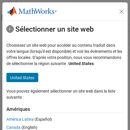
Passer au contenu
Centre d’aide MATLAB
Activer/désactiver l'affichage du menu d
Sélectionner un site web
Contenu principal
Ressource
Trier par
Source
Choisissez un site web pour accéder au contenu traduit dans
votre langue (lorsqu'il est disponible) et voir les événements et les
Statut
offres locales. D’après votre position, nous vous recommandons
de sélectionner la région suivante :
United States
.
United States
Vous pouvez également sélectionner un site web dans la liste
suivante :
Amériques
América Latina
(Español)
Canada
(English)