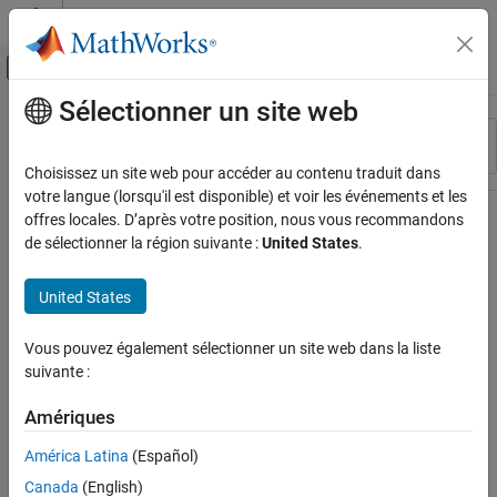
Passer au contenu
Centre d’aide MATLAB
Activer/désactiver l'affichage du menu d
Sélectionner un site web
Contenu principal
Ressource
Trier par
Source
Choisissez un site web pour accéder au contenu traduit dans
votre langue (lorsqu'il est disponible) et voir les événements et les
Statut
offres locales. D’après votre position, nous vous recommandons
de sélectionner la région suivante :
United States
.
United States
Vous pouvez également sélectionner un site web dans la liste
suivante :
Amériques
América Latina
(Español)
Canada
(English)