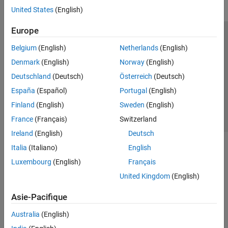
United States
(English)
Europe
Trust Center
Marques déposées
Politique de confidentialité
Belgium
(English)
Netherlands
(English)
Lutte anti-piratage
Statut des applications
Contacts locaux
Denmark
(English)
Norway
(English)
© 1994-2026 The MathWorks, Inc.
Deutschland
(Deutsch)
Österreich
(Deutsch)
España
(Español)
Portugal
(English)
Sélectionner 
France
Finland
(English)
Sweden
(English)
France
(Français)
Switzerland
Ireland
(English)
Deutsch
Italia
(Italiano)
English
Luxembourg
(English)
Français
United Kingdom
(English)
Asie-Pacifique
Australia
(English)