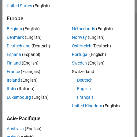
United States
(English)
Europe
Trust Center
Marques déposées
Politique de confidentialité
Belgium
(English)
Netherlands
(English)
Lutte anti-piratage
Statut des applications
Contacts locaux
Denmark
(English)
Norway
(English)
© 1994-2026 The MathWorks, Inc.
Deutschland
(Deutsch)
Österreich
(Deutsch)
España
(Español)
Portugal
(English)
Sélectionner 
France
Finland
(English)
Sweden
(English)
France
(Français)
Switzerland
Ireland
(English)
Deutsch
Italia
(Italiano)
English
Luxembourg
(English)
Français
United Kingdom
(English)
Asie-Pacifique
Australia
(English)