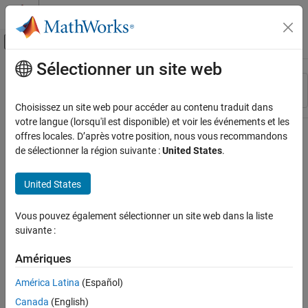
Passer au contenu
Centre d’aide MATLAB
Activer/désactiver l'affichage du menu d
Sélectionner un site web
Contenu principal
Ressource
Trier par
Source
Choisissez un site web pour accéder au contenu traduit dans
votre langue (lorsqu'il est disponible) et voir les événements et les
Statut
offres locales. D’après votre position, nous vous recommandons
de sélectionner la région suivante :
United States
.
United States
Vous pouvez également sélectionner un site web dans la liste
suivante :
Amériques
América Latina
(Español)
Canada
(English)