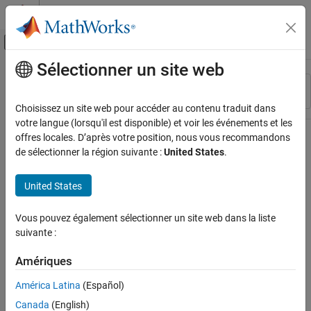
Passer au contenu
Centre d’aide MATLAB
Activer/désactiver l'affichage du menu d
Sélectionner un site web
Contenu principal
Ressource
Trier par
Source
Choisissez un site web pour accéder au contenu traduit dans
votre langue (lorsqu'il est disponible) et voir les événements et les
Statut
offres locales. D’après votre position, nous vous recommandons
de sélectionner la région suivante :
United States
.
United States
Vous pouvez également sélectionner un site web dans la liste
suivante :
Amériques
América Latina
(Español)
Canada
(English)