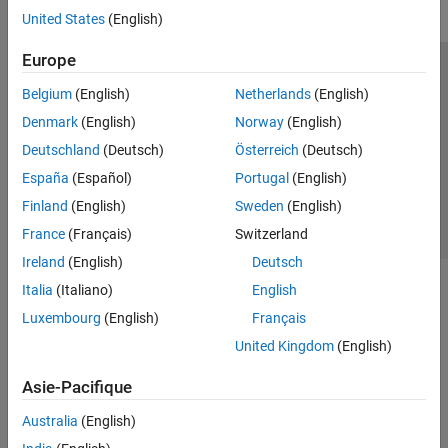
United States
(English)
Europe
Trust Center
Marques déposées
Politique de confidentialité
Belgium
(English)
Netherlands
(English)
Lutte anti-piratage
Statut des applications
Contacts locaux
Denmark
(English)
Norway
(English)
© 1994-2026 The MathWorks, Inc.
Deutschland
(Deutsch)
Österreich
(Deutsch)
España
(Español)
Portugal
(English)
Sélectionner 
France
Finland
(English)
Sweden
(English)
France
(Français)
Switzerland
Ireland
(English)
Deutsch
Italia
(Italiano)
English
Luxembourg
(English)
Français
United Kingdom
(English)
Asie-Pacifique
Australia
(English)