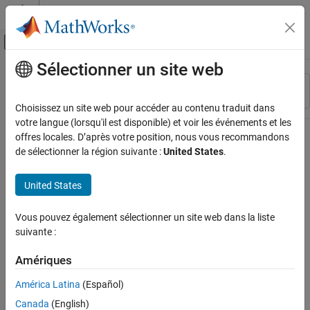
Passer au contenu
Centre d’aide MATLAB
Activer/désactiver l'affichage du menu d
Sélectionner un site web
Contenu principal
Ressource
Trier par
Source
Choisissez un site web pour accéder au contenu traduit dans
votre langue (lorsqu'il est disponible) et voir les événements et les
Statut
offres locales. D’après votre position, nous vous recommandons
de sélectionner la région suivante :
United States
.
United States
Vous pouvez également sélectionner un site web dans la liste
suivante :
Amériques
América Latina
(Español)
Canada
(English)