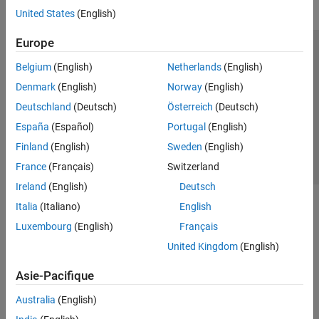
United States
(English)
Europe
Trust Center
Marques déposées
Politique de confidentialité
Belgium
(English)
Netherlands
(English)
Lutte anti-piratage
Statut des applications
Contacts locaux
Denmark
(English)
Norway
(English)
© 1994-2026 The MathWorks, Inc.
Deutschland
(Deutsch)
Österreich
(Deutsch)
España
(Español)
Portugal
(English)
Sélectionner 
France
Finland
(English)
Sweden
(English)
France
(Français)
Switzerland
Ireland
(English)
Deutsch
Italia
(Italiano)
English
Luxembourg
(English)
Français
United Kingdom
(English)
Asie-Pacifique
Australia
(English)