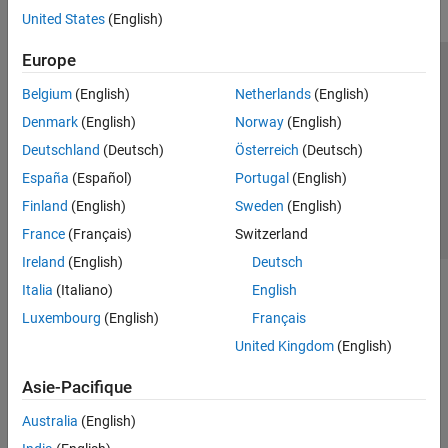
United States
(English)
Europe
Trust Center
Marques déposées
Politique de confidentialité
Belgium
(English)
Netherlands
(English)
Lutte anti-piratage
Statut des applications
Contacts locaux
Denmark
(English)
Norway
(English)
© 1994-2026 The MathWorks, Inc.
Deutschland
(Deutsch)
Österreich
(Deutsch)
España
(Español)
Portugal
(English)
Sélectionner 
France
Finland
(English)
Sweden
(English)
France
(Français)
Switzerland
Ireland
(English)
Deutsch
Italia
(Italiano)
English
Luxembourg
(English)
Français
United Kingdom
(English)
Asie-Pacifique
Australia
(English)