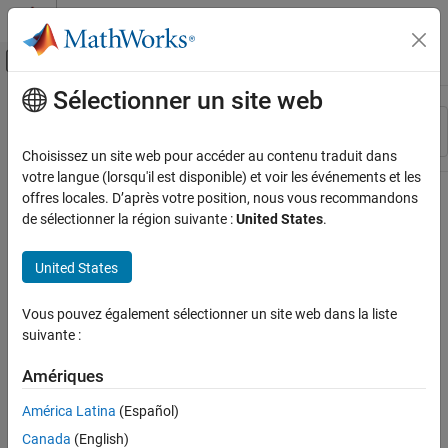
Passer au contenu
Centre d’aide MATLAB
Activer/désactiver l'affichage du menu d
Sélectionner un site web
Contenu principal
Ressource
Trier par
Source
Choisissez un site web pour accéder au contenu traduit dans
votre langue (lorsqu'il est disponible) et voir les événements et les
Statut
offres locales. D’après votre position, nous vous recommandons
de sélectionner la région suivante :
United States
.
United States
Vous pouvez également sélectionner un site web dans la liste
suivante :
Amériques
América Latina
(Español)
Canada
(English)