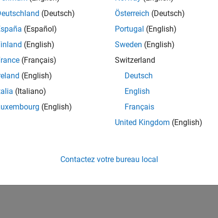
Deutschland
(Deutsch)
Österreich
(Deutsch)
España
(Español)
Portugal
(English)
inland
(English)
Sweden
(English)
rance
(Français)
Switzerland
reland
(English)
Deutsch
talia
(Italiano)
English
Luxembourg
(English)
Français
United Kingdom
(English)
Contactez votre bureau local