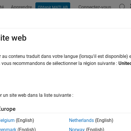
té
Apprendre
Connectez-vous
Obtenir MATLAB
site web
ar
au contenu traduit dans votre langue (lorsqu'il est disponible) e
us vous recommandons de sélectionner la région suivante :
Unite
un site web dans la liste suivante :
Europe
Belgium
(English)
Netherlands
(English)
Denmark
(English)
Norway
(English)