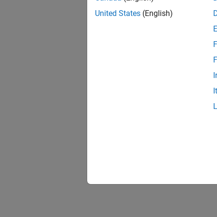
United States
(English)
F
F
I
I