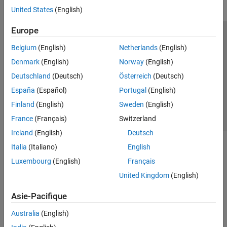
United States
(English)
Europe
Trust Center
Marques déposées
Politique de confidentialité
Belgium
(English)
Netherlands
(English)
Lutte anti-piratage
Statut des applications
Contacts locaux
Denmark
(English)
Norway
(English)
© 1994-2026 The MathWorks, Inc.
Deutschland
(Deutsch)
Österreich
(Deutsch)
España
(Español)
Portugal
(English)
Sélectionner 
France
Finland
(English)
Sweden
(English)
France
(Français)
Switzerland
Ireland
(English)
Deutsch
Italia
(Italiano)
English
Luxembourg
(English)
Français
United Kingdom
(English)
Asie-Pacifique
Australia
(English)