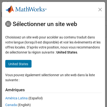
Passer au contenu
Centre d’aide MATLAB
Activer/désactiver l'affichage du menu d
Sélectionner un site web
Contenu principal
Ressource
Trier par
Source
Choisissez un site web pour accéder au contenu traduit dans
votre langue (lorsqu'il est disponible) et voir les événements et les
Statut
offres locales. D’après votre position, nous vous recommandons
de sélectionner la région suivante :
United States
.
United States
Vous pouvez également sélectionner un site web dans la liste
suivante :
Amériques
América Latina
(Español)
Canada
(English)