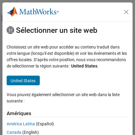
Passer au contenu
Centre d’aide MATLAB
Activer/désactiver l'affichage du menu d
Sélectionner un site web
Contenu principal
Ressource
Trier par
Source
Choisissez un site web pour accéder au contenu traduit dans
votre langue (lorsqu'il est disponible) et voir les événements et les
Statut
offres locales. D’après votre position, nous vous recommandons
de sélectionner la région suivante :
United States
.
United States
Vous pouvez également sélectionner un site web dans la liste
suivante :
Amériques
América Latina
(Español)
Canada
(English)