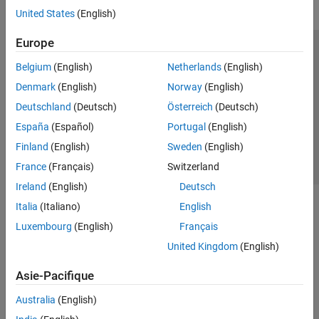
United States
(English)
Europe
Trust Center
Marques déposées
Politique de confidentialité
Belgium
(English)
Netherlands
(English)
Lutte anti-piratage
Statut des applications
Contacts locaux
Denmark
(English)
Norway
(English)
© 1994-2026 The MathWorks, Inc.
Deutschland
(Deutsch)
Österreich
(Deutsch)
España
(Español)
Portugal
(English)
Sélectionner 
France
Finland
(English)
Sweden
(English)
France
(Français)
Switzerland
Ireland
(English)
Deutsch
Italia
(Italiano)
English
Luxembourg
(English)
Français
United Kingdom
(English)
Asie-Pacifique
Australia
(English)