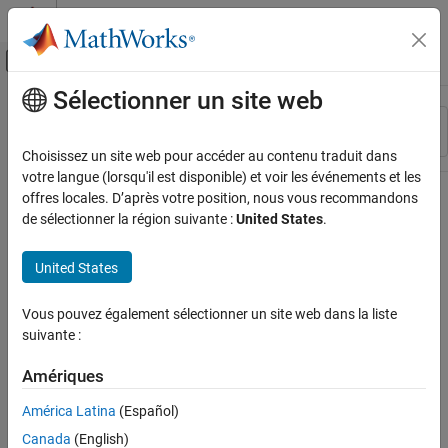
Passer au contenu
Centre d’aide MATLAB
Activer/désactiver l'affichage du menu d
Sélectionner un site web
Contenu principal
Ressource
Trier par
Source
Choisissez un site web pour accéder au contenu traduit dans
votre langue (lorsqu'il est disponible) et voir les événements et les
Statut
offres locales. D’après votre position, nous vous recommandons
de sélectionner la région suivante :
United States
.
United States
Vous pouvez également sélectionner un site web dans la liste
suivante :
Amériques
América Latina
(Español)
Canada
(English)