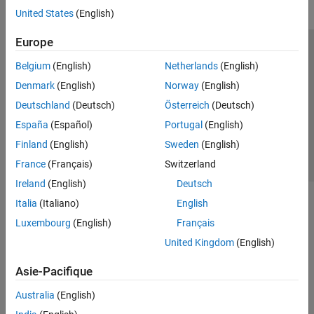
United States
(English)
Europe
Trust Center
Marques déposées
Politique de confidentialité
Belgium
(English)
Netherlands
(English)
Lutte anti-piratage
Statut des applications
Contacts locaux
Denmark
(English)
Norway
(English)
© 1994-2026 The MathWorks, Inc.
Deutschland
(Deutsch)
Österreich
(Deutsch)
España
(Español)
Portugal
(English)
Sélectionner 
France
Finland
(English)
Sweden
(English)
France
(Français)
Switzerland
Ireland
(English)
Deutsch
Italia
(Italiano)
English
Luxembourg
(English)
Français
United Kingdom
(English)
Asie-Pacifique
Australia
(English)