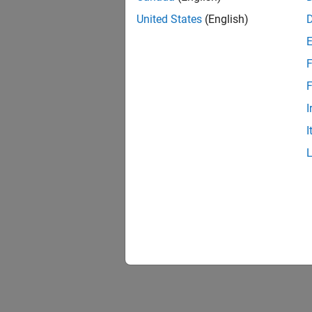
United States
(English)
F
F
I
I