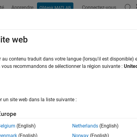
té
Apprendre
Connectez-vous
Obtenir MATLAB
site web
ar
au contenu traduit dans votre langue (lorsqu'il est disponible) e
us vous recommandons de sélectionner la région suivante :
Unite
un site web dans la liste suivante :
Europe
Belgium
(English)
Netherlands
(English)
Denmark
(English)
Norway
(English)