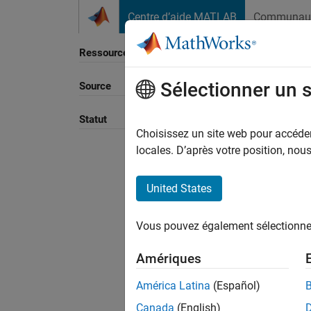
Passer au contenu
Centre d’aide MATLAB
Communau
Ressource
Sélectionner un 
Source
Trier p
Statut
Choisissez un site web pour accéder 
locales. D’après votre position, no
United States
Vous pouvez également sélectionner 
Amériques
América Latina
(Español)
Canada
(English)