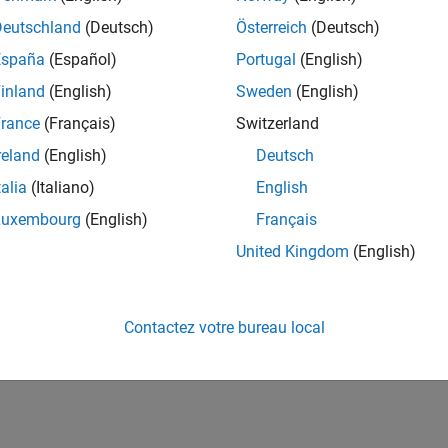
Deutschland
(Deutsch)
Österreich
(Deutsch)
España
(Español)
Portugal
(English)
inland
(English)
Sweden
(English)
rance
(Français)
Switzerland
reland
(English)
Deutsch
talia
(Italiano)
English
Luxembourg
(English)
Français
United Kingdom
(English)
Contactez votre bureau local