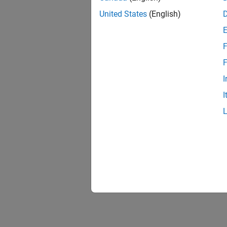
United States
(English)
F
F
I
I