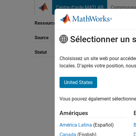
Passer au contenu
Centre d’aide MATLAB
Communau
Ressource
Sélectionner un 
Source
Trier p
Statut
Choisissez un site web pour accéder 
locales. D’après votre position, no
United States
Vous pouvez également sélectionner 
Amériques
América Latina
(Español)
Canada
(English)