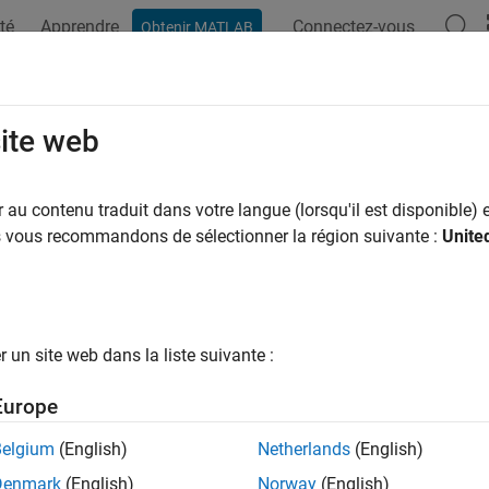
té
Apprendre
Connectez-vous
Obtenir MATLAB
site web
ar
au contenu traduit dans votre langue (lorsqu'il est disponible) e
us vous recommandons de sélectionner la région suivante :
Unite
un site web dans la liste suivante :
Europe
Belgium
(English)
Netherlands
(English)
Denmark
(English)
Norway
(English)