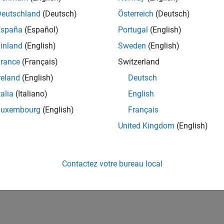
Deutschland
(Deutsch)
Österreich
(Deutsch)
España
(Español)
Portugal
(English)
inland
(English)
Sweden
(English)
rance
(Français)
Switzerland
reland
(English)
Deutsch
talia
(Italiano)
English
Luxembourg
(English)
Français
United Kingdom
(English)
Contactez votre bureau local