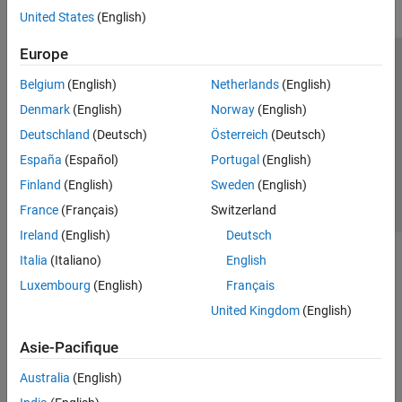
United States
(English)
Europe
Trust Center
Marques déposées
Politique de confidentialité
Belgium
(English)
Netherlands
(English)
Lutte anti-piratage
Statut des applications
Contacts locaux
Denmark
(English)
Norway
(English)
© 1994-2026 The MathWorks, Inc.
Deutschland
(Deutsch)
Österreich
(Deutsch)
España
(Español)
Portugal
(English)
Sélectionner 
France
Finland
(English)
Sweden
(English)
France
(Français)
Switzerland
Ireland
(English)
Deutsch
Italia
(Italiano)
English
Luxembourg
(English)
Français
United Kingdom
(English)
Asie-Pacifique
Australia
(English)