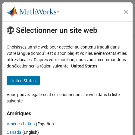
Passer au contenu
Centre d’aide MATLAB
Activer/désactiver l'affichage du menu d
Sélectionner un site web
Contenu principal
Ressource
Source
Choisissez un site web pour accéder au contenu traduit dans
votre langue (lorsqu'il est disponible) et voir les événements et les
Statut
offres locales. D’après votre position, nous vous recommandons
de sélectionner la région suivante :
United States
.
United States
Vous pouvez également sélectionner un site web dans la liste
suivante :
Amériques
América Latina
(Español)
Canada
(English)