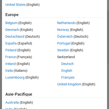
United States
(English)
Europe
Trust Center
Marques déposées
Politique de confidentialité
Belgium
(English)
Netherlands
(English)
Lutte anti-piratage
Statut des applications
Contacts locaux
Denmark
(English)
Norway
(English)
© 1994-2026 The MathWorks, Inc.
Deutschland
(Deutsch)
Österreich
(Deutsch)
España
(Español)
Portugal
(English)
Sélectionner 
France
Finland
(English)
Sweden
(English)
France
(Français)
Switzerland
Ireland
(English)
Deutsch
Italia
(Italiano)
English
Luxembourg
(English)
Français
United Kingdom
(English)
Asie-Pacifique
Australia
(English)