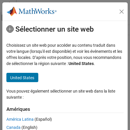
Passer au contenu
Centre d’aide MATLAB
Activer/désactiver l'affichage du menu d
Sélectionner un site web
Contenu principal
Ressource
Source
Choisissez un site web pour accéder au contenu traduit dans
votre langue (lorsqu'il est disponible) et voir les événements et les
Statut
offres locales. D’après votre position, nous vous recommandons
de sélectionner la région suivante :
United States
.
United States
Vous pouvez également sélectionner un site web dans la liste
suivante :
Amériques
América Latina
(Español)
Canada
(English)