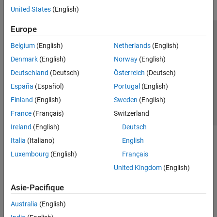
United States
(English)
Europe
Trust Center
Marques déposées
Politique de confidentialité
Belgium
(English)
Netherlands
(English)
Lutte anti-piratage
Statut des applications
Contacts locaux
Denmark
(English)
Norway
(English)
© 1994-2026 The MathWorks, Inc.
Deutschland
(Deutsch)
Österreich
(Deutsch)
España
(Español)
Portugal
(English)
Sélectionner 
France
Finland
(English)
Sweden
(English)
France
(Français)
Switzerland
Ireland
(English)
Deutsch
Italia
(Italiano)
English
Luxembourg
(English)
Français
United Kingdom
(English)
Asie-Pacifique
Australia
(English)