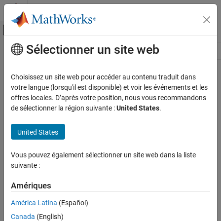
Passer au contenu
Centre d’aide MATLAB
Activer/désactiver l'affichage du menu d
Sélectionner un site web
Contenu principal
Ressource
Source
Choisissez un site web pour accéder au contenu traduit dans
votre langue (lorsqu'il est disponible) et voir les événements et les
Statut
offres locales. D’après votre position, nous vous recommandons
de sélectionner la région suivante :
United States
.
United States
Vous pouvez également sélectionner un site web dans la liste
suivante :
Amériques
América Latina
(Español)
Canada
(English)