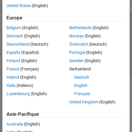
United States
(English)
Europe
Trust Center
Marques déposées
Politique de confidentialité
Belgium
(English)
Netherlands
(English)
Lutte anti-piratage
Statut des applications
Contacts locaux
Denmark
(English)
Norway
(English)
© 1994-2026 The MathWorks, Inc.
Deutschland
(Deutsch)
Österreich
(Deutsch)
España
(Español)
Portugal
(English)
Sélectionner 
France
Finland
(English)
Sweden
(English)
France
(Français)
Switzerland
Ireland
(English)
Deutsch
Italia
(Italiano)
English
Luxembourg
(English)
Français
United Kingdom
(English)
Asie-Pacifique
Australia
(English)