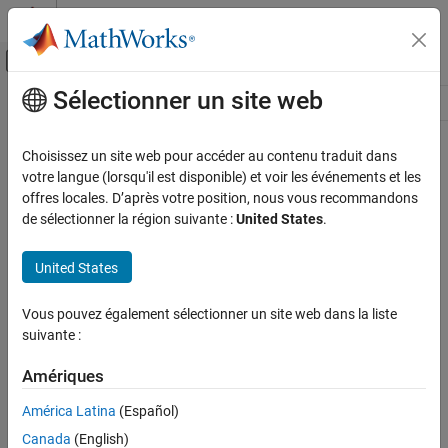
Passer au contenu
Centre d’aide MATLAB
Activer/désactiver l'affichage du menu d
Sélectionner un site web
Contenu principal
Ressource
Source
Choisissez un site web pour accéder au contenu traduit dans
votre langue (lorsqu'il est disponible) et voir les événements et les
Statut
offres locales. D’après votre position, nous vous recommandons
de sélectionner la région suivante :
United States
.
United States
Vous pouvez également sélectionner un site web dans la liste
suivante :
Amériques
América Latina
(Español)
Canada
(English)