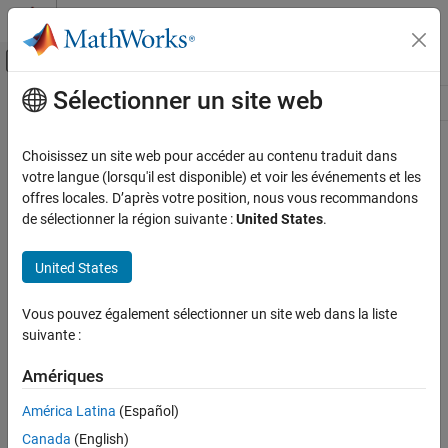
Passer au contenu
Centre d’aide MATLAB
Activer/désactiver l'affichage du menu d
Sélectionner un site web
Contenu principal
Ressource
Source
Choisissez un site web pour accéder au contenu traduit dans
votre langue (lorsqu'il est disponible) et voir les événements et les
Statut
offres locales. D’après votre position, nous vous recommandons
de sélectionner la région suivante :
United States
.
United States
Vous pouvez également sélectionner un site web dans la liste
suivante :
Amériques
América Latina
(Español)
Canada
(English)