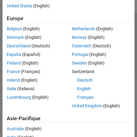
United States
(English)
Europe
Trust Center
Marques déposées
Politique de confidentialité
Belgium
(English)
Netherlands
(English)
Lutte anti-piratage
Statut des applications
Contacts locaux
Denmark
(English)
Norway
(English)
© 1994-2026 The MathWorks, Inc.
Deutschland
(Deutsch)
Österreich
(Deutsch)
España
(Español)
Portugal
(English)
Sélectionner 
France
Finland
(English)
Sweden
(English)
France
(Français)
Switzerland
Ireland
(English)
Deutsch
Italia
(Italiano)
English
Luxembourg
(English)
Français
United Kingdom
(English)
Asie-Pacifique
Australia
(English)