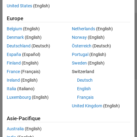
United States
(English)
Europe
Trust Center
Marques déposées
Politique de confidentialité
Belgium
(English)
Netherlands
(English)
Lutte anti-piratage
Statut des applications
Contacts locaux
Denmark
(English)
Norway
(English)
© 1994-2026 The MathWorks, Inc.
Deutschland
(Deutsch)
Österreich
(Deutsch)
España
(Español)
Portugal
(English)
Sélectionner 
France
Finland
(English)
Sweden
(English)
France
(Français)
Switzerland
Ireland
(English)
Deutsch
Italia
(Italiano)
English
Luxembourg
(English)
Français
United Kingdom
(English)
Asie-Pacifique
Australia
(English)