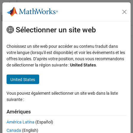
Passer au contenu
Centre d’aide MATLAB
Activer/désactiver l'affichage du menu d
Sélectionner un site web
Contenu principal
Ressource
Source
Choisissez un site web pour accéder au contenu traduit dans
votre langue (lorsqu'il est disponible) et voir les événements et les
Statut
offres locales. D’après votre position, nous vous recommandons
de sélectionner la région suivante :
United States
.
United States
Vous pouvez également sélectionner un site web dans la liste
suivante :
Amériques
América Latina
(Español)
Canada
(English)