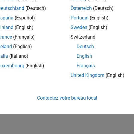
Deutschland
(Deutsch)
Österreich
(Deutsch)
España
(Español)
Portugal
(English)
inland
(English)
Sweden
(English)
rance
(Français)
Switzerland
reland
(English)
Deutsch
talia
(Italiano)
English
Luxembourg
(English)
Français
United Kingdom
(English)
Contactez votre bureau local