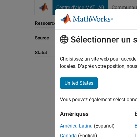
Passer au contenu
Centre d’aide MATLAB
Communau
Ressource
Sélectionner un 
Source
Statut
Choisissez un site web pour accéder 
locales. D’après votre position, no
United States
Vous pouvez également sélectionner 
Amériques
América Latina
(Español)
Canada
(English)