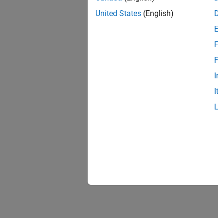
United States
(English)
F
F
I
I