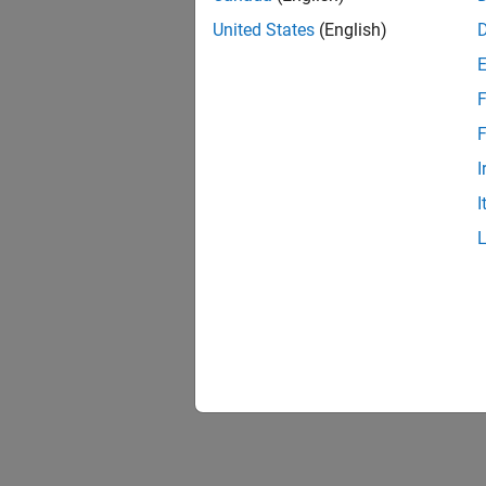
United States
(English)
F
F
I
I