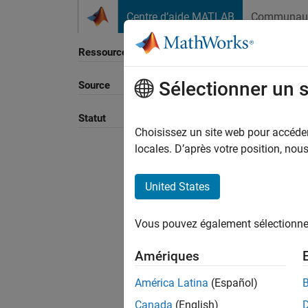
Passer au contenu
Centre d’aide MATLAB
Communau
Ressource
Sélectionner un 
Source
Statut
Choisissez un site web pour accéder 
locales. D’après votre position, no
United States
Vous pouvez également sélectionner 
Amériques
América Latina
(Español)
Canada
(English)