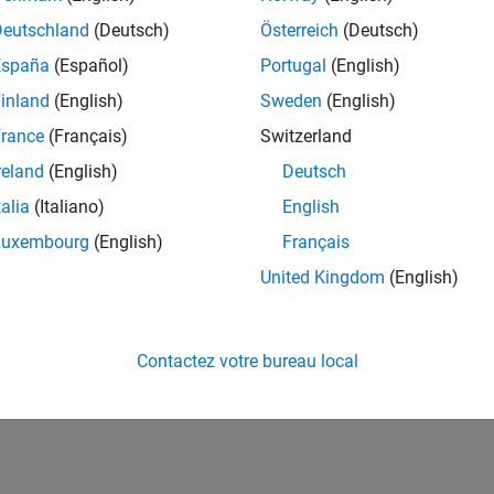
Deutschland
(Deutsch)
Österreich
(Deutsch)
España
(Español)
Portugal
(English)
inland
(English)
Sweden
(English)
rance
(Français)
Switzerland
reland
(English)
Deutsch
talia
(Italiano)
English
Luxembourg
(English)
Français
United Kingdom
(English)
Contactez votre bureau local