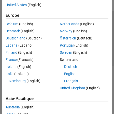
United States
(English)
Europe
Trust Center
Marques déposées
Politique de confidentialité
Belgium
(English)
Netherlands
(English)
Lutte anti-piratage
Statut des applications
Contacts locaux
Denmark
(English)
Norway
(English)
© 1994-2026 The MathWorks, Inc.
Deutschland
(Deutsch)
Österreich
(Deutsch)
España
(Español)
Portugal
(English)
Sélectionner 
France
Finland
(English)
Sweden
(English)
France
(Français)
Switzerland
Ireland
(English)
Deutsch
Italia
(Italiano)
English
Luxembourg
(English)
Français
United Kingdom
(English)
Asie-Pacifique
Australia
(English)