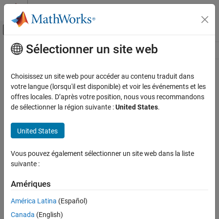
Passer au contenu
Centre d’aide MATLAB
Activer/désactiver l'affichage du menu d
Sélectionner un site web
Contenu principal
Ressource
Source
Choisissez un site web pour accéder au contenu traduit dans
votre langue (lorsqu'il est disponible) et voir les événements et les
Statut
offres locales. D’après votre position, nous vous recommandons
de sélectionner la région suivante :
United States
.
United States
Vous pouvez également sélectionner un site web dans la liste
suivante :
Amériques
América Latina
(Español)
Canada
(English)