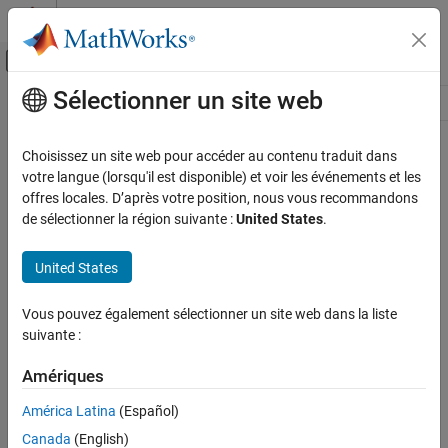
Passer au contenu
Centre d’aide MATLAB
Activer/désactiver l'affichage du menu d
Sélectionner un site web
Contenu principal
Ressource
Source
Choisissez un site web pour accéder au contenu traduit dans
votre langue (lorsqu'il est disponible) et voir les événements et les
Statut
offres locales. D’après votre position, nous vous recommandons
de sélectionner la région suivante :
United States
.
United States
Vous pouvez également sélectionner un site web dans la liste
suivante :
Amériques
América Latina
(Español)
Canada
(English)