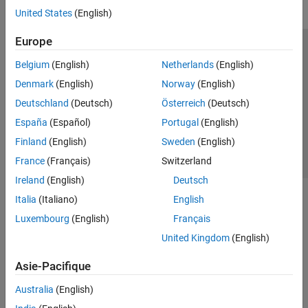
United States
(English)
Europe
Trust Center
Marques déposées
Politique de confidentialité
Belgium
(English)
Netherlands
(English)
Lutte anti-piratage
Statut des applications
Contacts locaux
Denmark
(English)
Norway
(English)
© 1994-2026 The MathWorks, Inc.
Deutschland
(Deutsch)
Österreich
(Deutsch)
España
(Español)
Portugal
(English)
Sélectionner 
France
Finland
(English)
Sweden
(English)
France
(Français)
Switzerland
Ireland
(English)
Deutsch
Italia
(Italiano)
English
Luxembourg
(English)
Français
United Kingdom
(English)
Asie-Pacifique
Australia
(English)