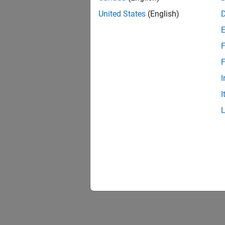
United States
(English)
F
F
I
I