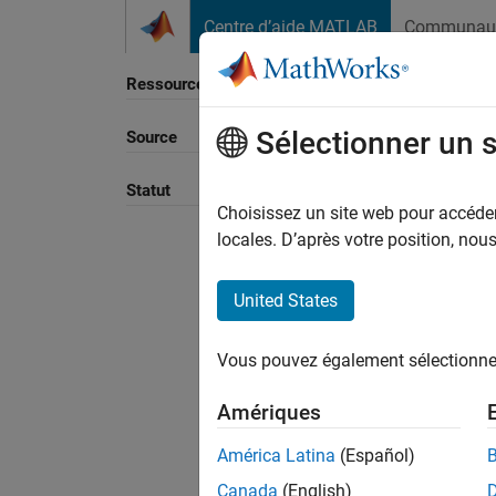
Passer au contenu
Centre d’aide MATLAB
Communau
Ressource
Sélectionner un 
Source
Statut
Choisissez un site web pour accéder 
locales. D’après votre position, no
United States
Vous pouvez également sélectionner 
Amériques
América Latina
(Español)
Canada
(English)