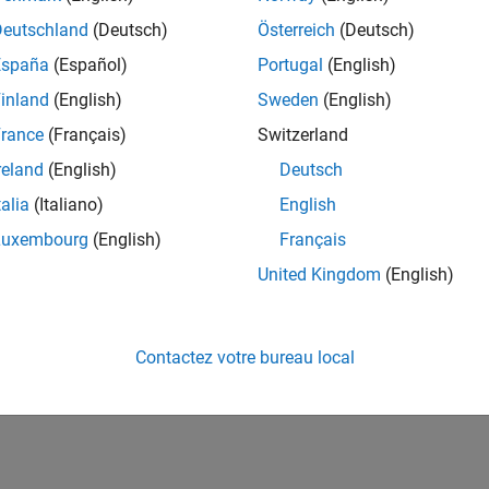
Deutschland
(Deutsch)
Österreich
(Deutsch)
España
(Español)
Portugal
(English)
inland
(English)
Sweden
(English)
rance
(Français)
Switzerland
reland
(English)
Deutsch
talia
(Italiano)
English
Luxembourg
(English)
Français
United Kingdom
(English)
Contactez votre bureau local