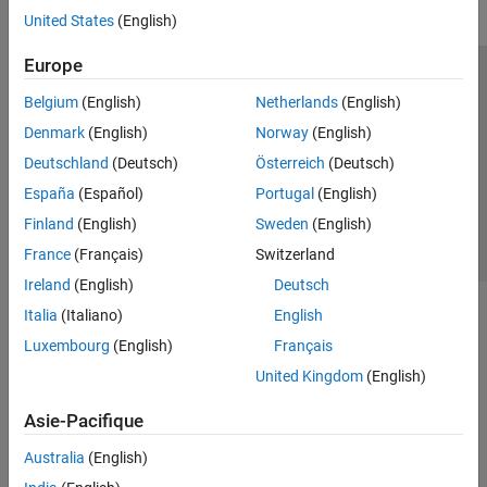
United States
(English)
Europe
Trust Center
Marques déposées
Politique de confidentialité
Belgium
(English)
Netherlands
(English)
Lutte anti-piratage
Statut des applications
Contacts locaux
Denmark
(English)
Norway
(English)
© 1994-2026 The MathWorks, Inc.
Deutschland
(Deutsch)
Österreich
(Deutsch)
España
(Español)
Portugal
(English)
Sélectionner 
France
Finland
(English)
Sweden
(English)
France
(Français)
Switzerland
Ireland
(English)
Deutsch
Italia
(Italiano)
English
Luxembourg
(English)
Français
United Kingdom
(English)
Asie-Pacifique
Australia
(English)