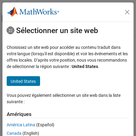
Passer au contenu
Centre d’aide MATLAB
Activer/désactiver l'affichage du menu d
Sélectionner un site web
Contenu principal
Ressource
Source
Choisissez un site web pour accéder au contenu traduit dans
votre langue (lorsqu'il est disponible) et voir les événements et les
Statut
offres locales. D’après votre position, nous vous recommandons
de sélectionner la région suivante :
United States
.
United States
Vous pouvez également sélectionner un site web dans la liste
suivante :
Amériques
América Latina
(Español)
Canada
(English)