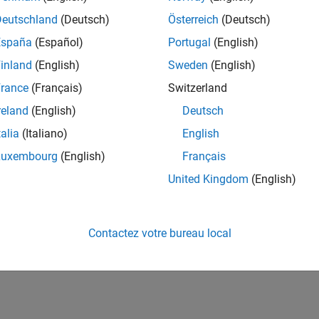
Deutschland
(Deutsch)
Österreich
(Deutsch)
España
(Español)
Portugal
(English)
inland
(English)
Sweden
(English)
rance
(Français)
Switzerland
reland
(English)
Deutsch
talia
(Italiano)
English
Luxembourg
(English)
Français
United Kingdom
(English)
Contactez votre bureau local