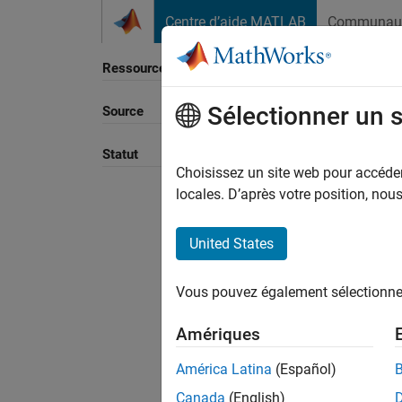
Passer au contenu
Centre d’aide MATLAB
Communau
Ressource
Sélectionner un 
Source
Statut
Choisissez un site web pour accéder 
locales. D’après votre position, no
United States
Vous pouvez également sélectionner 
Amériques
América Latina
(Español)
Canada
(English)