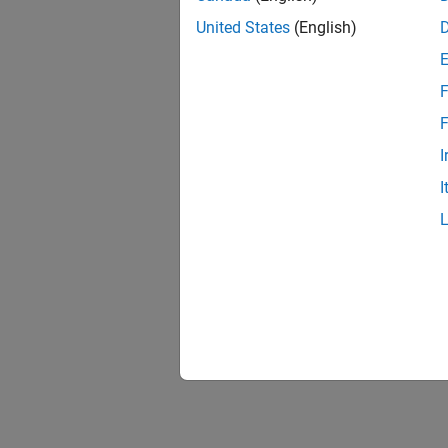
United States
(English)
F
F
I
I