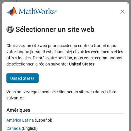
Passer au contenu
Centre d’aide MATLAB
Activer/désactiver l'affichage du menu d
Sélectionner un site web
Contenu principal
Ressource
Source
Choisissez un site web pour accéder au contenu traduit dans
votre langue (lorsqu'il est disponible) et voir les événements et les
Statut
offres locales. D’après votre position, nous vous recommandons
de sélectionner la région suivante :
United States
.
United States
Vous pouvez également sélectionner un site web dans la liste
suivante :
Amériques
América Latina
(Español)
Canada
(English)