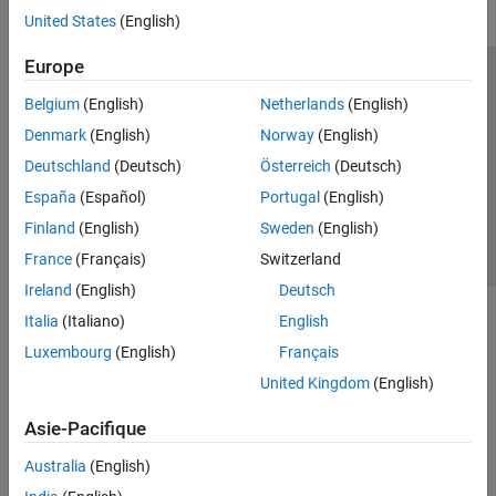
United States
(English)
Europe
Trust Center
Marques déposées
Politique de confidentialité
Belgium
(English)
Netherlands
(English)
Lutte anti-piratage
Statut des applications
Contacts locaux
Denmark
(English)
Norway
(English)
© 1994-2026 The MathWorks, Inc.
Deutschland
(Deutsch)
Österreich
(Deutsch)
España
(Español)
Portugal
(English)
Sélectionner 
France
Finland
(English)
Sweden
(English)
France
(Français)
Switzerland
Ireland
(English)
Deutsch
Italia
(Italiano)
English
Luxembourg
(English)
Français
United Kingdom
(English)
Asie-Pacifique
Australia
(English)