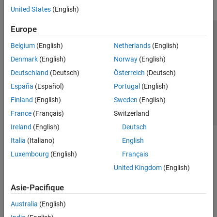
United States
(English)
Europe
Trust Center
Marques déposées
Politique de confidentialité
Belgium
(English)
Netherlands
(English)
Lutte anti-piratage
Statut des applications
Contacts locaux
Denmark
(English)
Norway
(English)
© 1994-2026 The MathWorks, Inc.
Deutschland
(Deutsch)
Österreich
(Deutsch)
España
(Español)
Portugal
(English)
Sélectionner 
France
Finland
(English)
Sweden
(English)
France
(Français)
Switzerland
Ireland
(English)
Deutsch
Italia
(Italiano)
English
Luxembourg
(English)
Français
United Kingdom
(English)
Asie-Pacifique
Australia
(English)