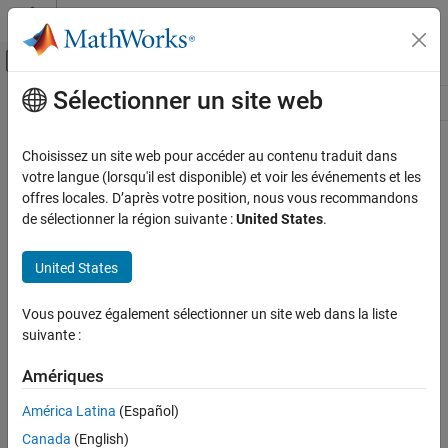
Passer au contenu
Centre d’aide MATLAB
Activer/désactiver l'affichage du menu d
Sélectionner un site web
Contenu principal
Ressource
Source
Choisissez un site web pour accéder au contenu traduit dans
votre langue (lorsqu'il est disponible) et voir les événements et les
Statut
offres locales. D’après votre position, nous vous recommandons
de sélectionner la région suivante :
United States
.
United States
Vous pouvez également sélectionner un site web dans la liste
suivante :
Amériques
América Latina
(Español)
Canada
(English)