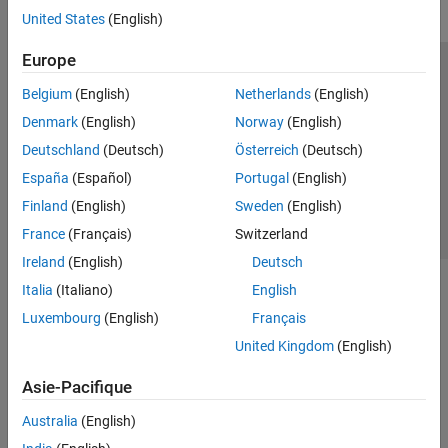
United States
(English)
Europe
Trust Center
Marques déposées
Politique de confidentialité
Belgium
(English)
Netherlands
(English)
Lutte anti-piratage
Statut des applications
Contacts locaux
Denmark
(English)
Norway
(English)
© 1994-2026 The MathWorks, Inc.
Deutschland
(Deutsch)
Österreich
(Deutsch)
España
(Español)
Portugal
(English)
Sélectionner 
France
Finland
(English)
Sweden
(English)
France
(Français)
Switzerland
Ireland
(English)
Deutsch
Italia
(Italiano)
English
Luxembourg
(English)
Français
United Kingdom
(English)
Asie-Pacifique
Australia
(English)