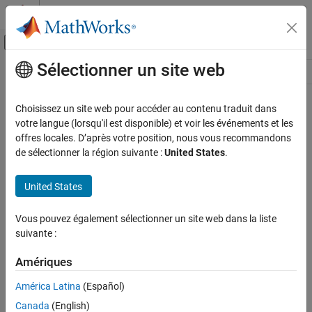
Passer au contenu
Centre d’aide MATLAB
Activer/désactiver l'affichage du menu d
Sélectionner un site web
Contenu principal
Ressource
Source
Choisissez un site web pour accéder au contenu traduit dans
votre langue (lorsqu'il est disponible) et voir les événements et les
Statut
offres locales. D’après votre position, nous vous recommandons
de sélectionner la région suivante :
United States
.
United States
Vous pouvez également sélectionner un site web dans la liste
suivante :
Amériques
América Latina
(Español)
Canada
(English)