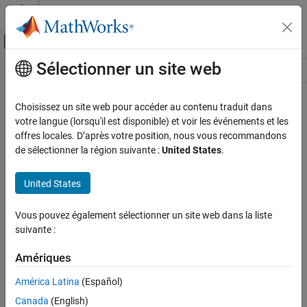
Passer au contenu
Centre d’aide MATLAB
Activer/désactiver l'affichage du menu d
Sélectionner un site web
Contenu principal
Ressource
Source
Choisissez un site web pour accéder au contenu traduit dans
votre langue (lorsqu'il est disponible) et voir les événements et les
Statut
offres locales. D’après votre position, nous vous recommandons
de sélectionner la région suivante :
United States
.
United States
Vous pouvez également sélectionner un site web dans la liste
suivante :
Amériques
América Latina
(Español)
Canada
(English)