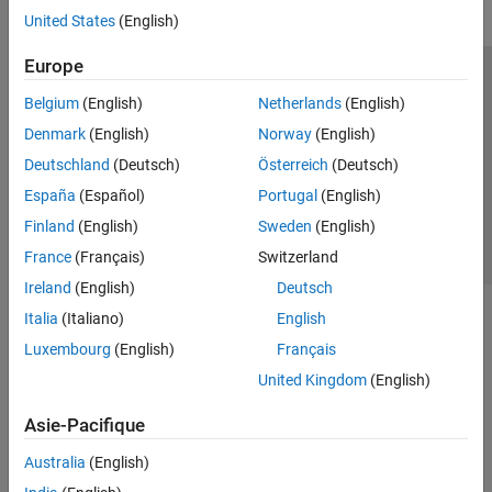
United States
(English)
Europe
Trust Center
Marques déposées
Politique de confidentialité
Belgium
(English)
Netherlands
(English)
Lutte anti-piratage
Statut des applications
Contacts locaux
Denmark
(English)
Norway
(English)
© 1994-2026 The MathWorks, Inc.
Deutschland
(Deutsch)
Österreich
(Deutsch)
España
(Español)
Portugal
(English)
Sélectionner 
France
Finland
(English)
Sweden
(English)
France
(Français)
Switzerland
Ireland
(English)
Deutsch
Italia
(Italiano)
English
Luxembourg
(English)
Français
United Kingdom
(English)
Asie-Pacifique
Australia
(English)