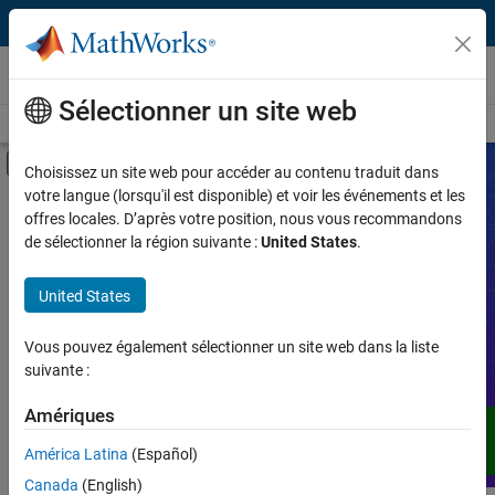
Passer au contenu
Vidéos
Sélectionner un site web
Vidéos
Recherche
Activer/désactiver l'affichage du menu d
Choisissez un site web pour accéder au contenu traduit dans
votre langue (lorsqu'il est disponible) et voir les événements et les
Produit
Vidéos
offres locales. D’après votre position, nous vous recommandons
de sélectionner la région suivante :
United States
.
Type de vidéo
Développez votre compréhension de
United States
MATLAB, Simulink et d'autres produits,
Fonctionnalité
services et solutions de MathWorks,
grâce à des démonstrations, des
Vous pouvez également sélectionner un site web dans la liste
Application
tutoriels, des témoignages d'utilisateurs,
suivante :
des webinaires et bien plus encore.
Langue
Amériques
América Latina
(Español)
Canada
(English)