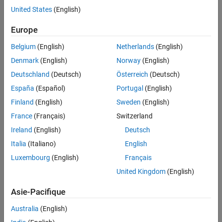
United States
(English)
Contenu principal
Recherche
Europe
Rech
Belgium
(English)
Netherlands
(English)
Trier par
Denmark
(English)
Norway
(English)
Deutschland
(Deutsch)
Österreich
(Deutsch)
España
(Español)
Portugal
(English)
Finland
(English)
Sweden
(English)
France
(Français)
Switzerland
Ireland
(English)
Deutsch
Italia
(Italiano)
English
Luxembourg
(English)
Français
United Kingdom
(English)
Asie-Pacifique
Australia
(English)