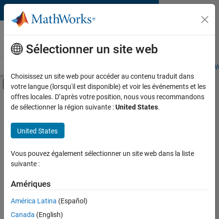
Passer au contenu
Livres basés sur MATLAB et
Simulink
Sélectionner un site web
Page d'accueil des livres
Recherche
Rejoindre le programme Math
Choisissez un site web pour accéder au contenu traduit dans
Activer/désactiver l'affichage du menu d
votre langue (lorsqu'il est disponible) et voir les événements et les
offres locales. D’après votre position, nous vous recommandons
Catégorie
Rechercher
de sélectionner la région suivante :
United States
.
des livres
Produit
United States
basés sur
Langue
MATLAB
Vous pouvez également sélectionner un site web dans la liste
et
suivante :
Simulink
Amériques
América Latina
(Español)
Trouvez des livres
Canada
(English)
présentant de la