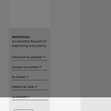
MathWorks
Accelerating the pace of
engineering and science
Découvrir les produits
Essayer ou acheter
Se former
Obtenir de l'aide
La société