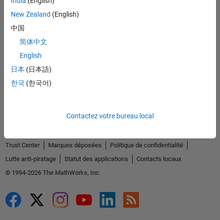
India
(English)
Découvrir les produits
New Zealand
(English)
Essayer ou acheter
中国
简体中文
Se former
English
Obtenir de l'aide
日本
(日本語)
한국
(한국어)
La société
Contactez votre bureau local
Sélectionner un site web
France
Trust Center
Marques déposées
Politique de confidentialité
Lutte anti-piratage
Statut des applications
Contacts locaux
© 1994-2026 The MathWorks, Inc.