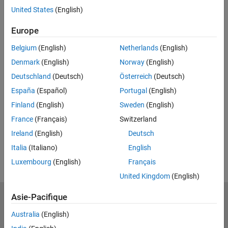
United States
(English)
Adresse email professionnelle ou universitaire*
Europe
Belgium
(English)
Netherlands
(English)
*Champ obligatoire
Denmark
(English)
Norway
(English)
Continuer
Deutschland
(Deutsch)
Österreich
(Deutsch)
Nous ne vendrons ni ne louerons vos coordonnées personnelles.
España
(Español)
Portugal
(English)
Consultez notre charte de confidentialité pour de plus amples
Finland
(English)
Sweden
(English)
détails.
France
(Français)
Switzerland
Ireland
(English)
Deutsch
Italia
(Italiano)
English
Luxembourg
(English)
Français
United Kingdom
(English)
Asie-Pacifique
MathWorks
Accelerating the pace of engineering and science
Australia
(English)