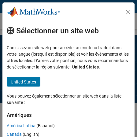
Passer au contenu
Demander un devis
Sélectionner un site web
Choisissez un site web pour accéder au contenu traduit dans
Complétez les informations ci-
votre langue (lorsqu'il est disponible) et voir les événements et les
offres locales. D’après votre position, nous vous recommandons
dessous pour demander un devis pour
de sélectionner la région suivante :
United States
.
Simulink FMU Builder
United States
Vous pouvez également sélectionner un site web dans la liste
suivante :
Amériques
América Latina
(Español)
Saisissez votre adresse e-mail
Canada
(English)