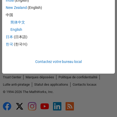
India
(English)
Découvrir les produits
New Zealand
(English)
Essayer ou acheter
中国
简体中文
Se former
English
Obtenir de l'aide
日本
(日本語)
한국
(한국어)
La société
Contactez votre bureau local
Sélectionner un site web
France
Trust Center
Marques déposées
Politique de confidentialité
Lutte anti-piratage
Statut des applications
Contacts locaux
© 1994-2026 The MathWorks, Inc.