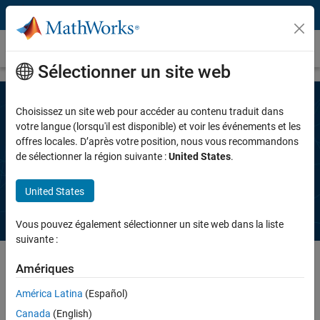
Passer au contenu
Demander un devis
Sélectionner un site web
Choisissez un site web pour accéder au contenu traduit dans
Complétez les informations ci-
votre langue (lorsqu'il est disponible) et voir les événements et les
offres locales. D’après votre position, nous vous recommandons
dessous pour demander un devis pour
de sélectionner la région suivante :
United States
.
Vehicle Dynamics Blockset
United States
Vous pouvez également sélectionner un site web dans la liste
suivante :
Amériques
América Latina
(Español)
Saisissez votre adresse e-mail
Canada
(English)