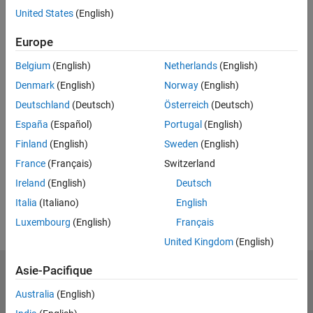
United States
(English)
Adresse email professionnelle ou universitaire*
Europe
Belgium
(English)
Netherlands
(English)
*Champ obligatoire
Denmark
(English)
Norway
(English)
Continuer
Deutschland
(Deutsch)
Österreich
(Deutsch)
Nous ne vendrons ni ne louerons vos coordonnées personnelles.
España
(Español)
Portugal
(English)
Consultez notre charte de confidentialité pour de plus amples
Finland
(English)
Sweden
(English)
détails.
France
(Français)
Switzerland
Ireland
(English)
Deutsch
Italia
(Italiano)
English
Luxembourg
(English)
Français
United Kingdom
(English)
Asie-Pacifique
MathWorks
Accelerating the pace of engineering and science
Australia
(English)