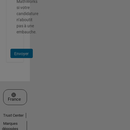
MathWorks
si votre
candidature
n’aboutit
pas à une
embauche.
Envoyer
Sélectionner un site web
France
Trust Center
Marques
déposées