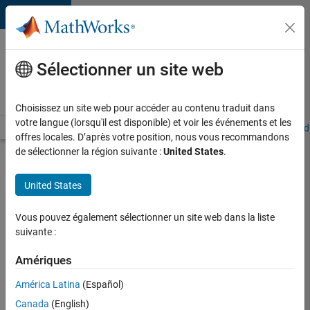
Passer au contenu
Votre
carrière
Sélectionner un site web
chez
MathWorks
Choisissez un site web pour accéder au contenu traduit dans
votre langue (lorsqu'il est disponible) et voir les événements et les
Accueil
Explorer nos opportunités
Adresses de nos bureaux
Étudi
offres locales. D’après votre position, nous vous recommandons
de sélectionner la région suivante :
United States
.
Connectez-
vous
United States
ou
Vous pouvez également sélectionner un site web dans la liste
créez
suivante :
votre
compte
Amériques
candidat
América Latina
(Español)
Canada
(English)