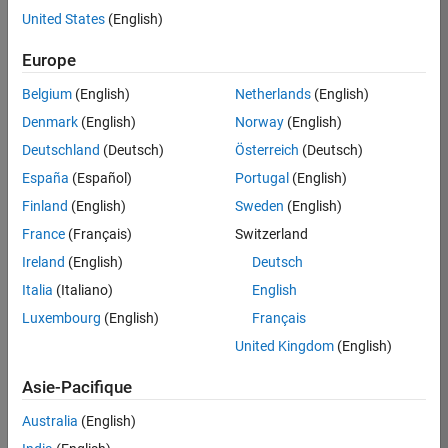
United States
(English)
Vous
connecter
Europe
à
votre
Belgium
(English)
Netherlands
(English)
compte
candidat
Denmark
(English)
Norway
(English)
Deutschland
(Deutsch)
Österreich
(Deutsch)
Adresse e-mail
España
(Español)
Portugal
(English)
Finland
(English)
Sweden
(English)
France
(Français)
Switzerland
Mot de passe
Ireland
(English)
Deutsch
Italia
(Italiano)
English
Luxembourg
(English)
Français
Vous
avez
United Kingdom
(English)
oublié
votre
Asie-Pacifique
mot
Australia
(English)
de
passe ?