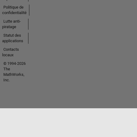
Politique de
confidentialité
Lutte anti-
piratage
Statut des
applications
Contacts
locaux
© 1994-2026
The
MathWorks,
Inc.