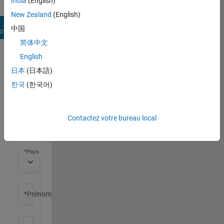
India
(English)
New Zealand
(English)
Se
中国
onnecter
简体中文
English
Créer
日本
(日本語)
votre
한국
(한국어)
compte
candidat
Contactez votre bureau local
*Informations
obligatoires
*Pays
*Prénom