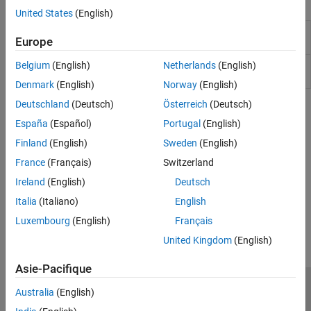
Options Polyspace
Normes de codage et métriques de code
United States
(English)
Analyse Bug Finder
Replace macros in
Définitions de préprocesseur
Générateur principal
Europe
preprocessed code
(-D)
Vérifier le comportement
Undefine macros in
Belgium
(English)
Netherlands
(English)
Définitions de préprocesseur
Précision
preprocessed code
désactivé (-U)
Denmark
(English)
Norway
(English)
Reporting
Paramètres d’exécution
Deutschland
(Deutsch)
Österreich
(Deutsch)
Rubriques
Paramètres avancés
España
(Español)
Portugal
(English)
Options de ligne de commande uniquement
Specify Polyspace Analysis Options
Finland
(English)
Sweden
(English)
®
Specify Polyspace
analysis options in Polyspace user interface,
France
(Français)
Switzerland
other IDE-s or scripts.
Ireland
(English)
Deutsch
How useful was this information?
Italia
(Italiano)
English
Luxembourg
(English)
Français
United Kingdom
(English)
Asie-Pacifique
Australia
(English)
Trust Center
Marques déposées
Politique de confidentialité