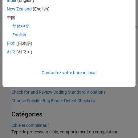
India
(English)
sous la forme d’une valeur associée à l'option
.
-options-file
Consultez
Options Files for Polyspace Analysis
.
New Zealand
(English)
中国
Pour plus d'informations sur les paramètres spécifiques à l'IDE
简体中文
disponibles avec les plugins ou extensions Polyspace as You Code,
consultez
Configurer une analyse Polyspace dans des IDE
.
English
日本
(日本語)
Workflows courants
한국
(한국어)
Run Polyspace Analysis from Command Line
Options Files for Polyspace Analysis
Contactez votre bureau local
Specify Polyspace Analysis Options
Analyze Multitasking Programs in Polyspace
Check for and Review Coding Standard Violations
Choose Specific Bug Finder Defect Checkers
Catégories
Cible et compilateur
Type de processeur cible, comportement du compilateur