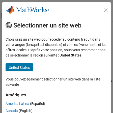
Passer au contenu
Centre d’aide MATLAB
Activer/désactiver l'affichage du menu d
Sélectionner un site web
Contenu principal
Accueil de la documentation
Cpp.AstNodeProperties Class
Vérification, validation et test
Choisissez un site web pour accéder au contenu traduit dans
Vérification de code
Namespace:
Cpp
votre langue (lorsqu'il est disponible) et voir les événements et les
offres locales. D’après votre position, nous vous recommandons
Polyspace Bug Finder
Represents the abstract syntax tree nodes of your code
de sélectionner la région suivante :
United States
.
Configuration
Since R2026a
Create Your Own Coding Rules and Coding
Description
United States
Standard
class is a superclass that represent an
AstNodeProperties
Cpp.AstNodeProperties Class
Vous pouvez également sélectionner un site web dans la liste
abstract syntax tree (AST) node. This class implements predicates
suivante :
of a generic AST node that can be accessed and invoked by its
ON THIS PAGE
child classes.
Description
Amériques
Predicates
Predicates
América Latina
(Español)
Version History
Canada
(English)
expand all