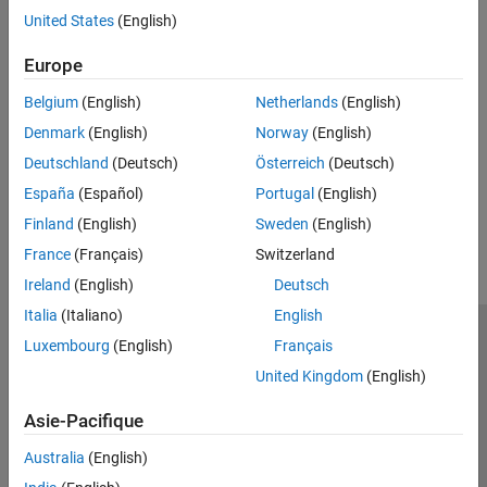
United States
(English)
Syntaxes
Europe
Belgium
(English)
Netherlands
(English)
Version History
Denmark
(English)
Norway
(English)
Introduced in R2026a
Deutschland
(Deutsch)
Österreich
(Deutsch)
España
(Español)
Portugal
(English)
How useful was this information?
Finland
(English)
Sweden
(English)
France
(Français)
Switzerland
Ireland
(English)
Deutsch
Italia
(Italiano)
English
Trust Center
Marques déposées
Politique de confidentialité
Luxembourg
(English)
Français
Lutte anti-piratage
Statut des applications
Contacts locaux
United Kingdom
(English)
© 1994-2026 The MathWorks, Inc.
Asie-Pacifique
Australia
(English)
Sélectionner 
France